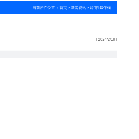
当前所在位置 ：
首页
> 新闻资讯 > 鍏徃鏂伴椈
[ 2024/2/18 ]