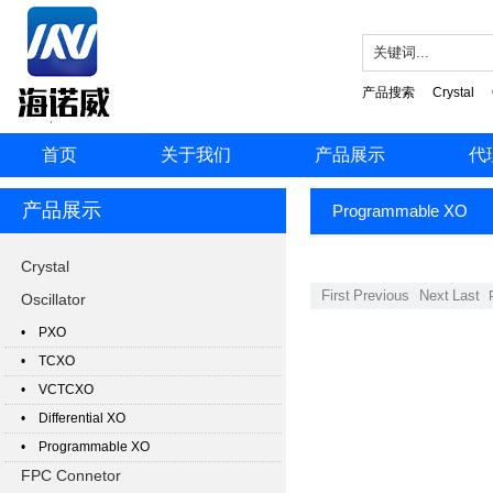
产品搜索
Crystal
首页
关于我们
产品展示
代
产品展示
Programmable XO
Crystal
First
Previous
Next
Last
Oscillator
• PXO
• TCXO
• VCTCXO
• Differential XO
• Programmable XO
FPC Connetor