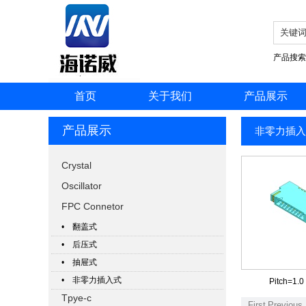
产品搜索
首页
关于我们
产品展示
产品展示
非零力插入
Crystal
Oscillator
FPC Connetor
• 翻盖式
• 后压式
• 抽屉式
• 非零力插入式
Pitch=1
Tpye-c
First
Previous